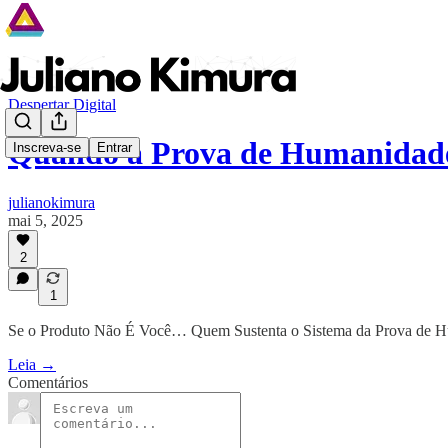
Despertar Digital
Quando a Prova de Humanidade
Inscreva-se
Entrar
julianokimura
mai 5, 2025
2
1
Se o Produto Não É Você… Quem Sustenta o Sistema da Prova de 
Leia →
Comentários