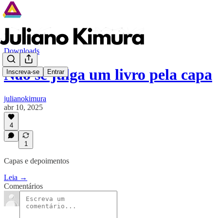
Downloads
Não se julga um livro pela capa
Inscreva-se
Entrar
julianokimura
abr 10, 2025
4
1
Capas e depoimentos
Leia →
Comentários