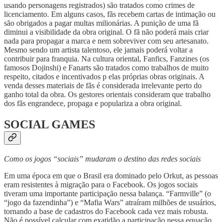
usando personagens registrados) são tratados como crimes de
licenciamento. Em alguns casos, fãs recebem cartas de intimação ou
são obrigados a pagar multas milionárias. A punição de uma fã
diminui a visibilidade da obra original. O fã não poderá mais criar
nada para propagar a marca e nem sobreviver com seu artesanato.
Mesmo sendo um artista talentoso, ele jamais poderá voltar a
contribuir para franquia. Na cultura oriental, Fanfics, Fanzines (os
famosos Dojinshi) e Fanarts são tratados como trabalhos de muito
respeito, citados e incentivados p elas próprias obras originais. A
venda desses materiais de fãs é considerada irrelevante perto do
ganho total da obra. Os gestores orientais consideram que trabalho
dos fãs engrandece, propaga e populariza a obra original.
SOCIAL GAMES
Como os jogos “sociais” mudaram o destino das redes sociais
Em uma época em que o Brasil era dominado pelo Orkut, as pessoas
eram resistentes à migração para o Facebook. Os jogos sociais
tiveram uma importante participação nessa balança. “Farmville” (o
“jogo da fazendinha”) e “Mafia Wars” atraíram milhões de usuários,
tornando a base de cadastros do Facebook cada vez mais robusta.
Não é possível calcular com exatidão a participação nessa equação,