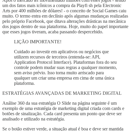
Após o mercado ter movimentado milhões com esses jogos - sendo
um dos fatos mais icônicos a compra da Playfi sh pela Electronic
Arts por 400 milhões de dólares! - o conceito de Social Games caiu
muito. O termo entra em declínio após algumas mudanças realizadas
pelo próprio Facebook, que ditava alterações drásticas na mecânica
dos jogos dentro de sua plataforma. Hoje, muito do papel importante
que esses jogos tiveram, acaba passando despercebido.
LIÇÃO IMPORTANTE!
Cuidado ao investir em aplicativos ou negócios que
utilizem recursos de terceiros (entenda-se: API,
Application Protocol Interface). Plataformas fora do seu
controle podem mudar suas regras a qualquer momento,
sem aviso prévio. Isso torna muito arriscado para
qualquer um criar uma empresa em cima de uma única
plataforma.
ESTRATÉGIAS AVANÇADAS DE MARKETING DIGITAL
Análise 360 da sua estratégia O Slide na página seguinte é um
exemplo de uma estratégia de marketing digital criada com cards e
botões de sinalização. Cada card presenta um ponto que deve ser
analisado e utilizado na estratégia.
Se o botão estiver verde, a situação atual é boa e deve ser mantida