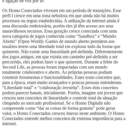
e ligação de voz por IP.
Os Homo Conectadus viveram em um período de transições. Esse
perfi l cresce em uma zona nebulosa em que ainda não há muitos
processos ou regras estabelecidas. A utilização da internet ainda é
uma discussão embrionária, porém eles já têm acesso aos seus
maravilhosos recursos. Essa geração cresce conectada com uma
nova categoria de jogos conhecida como “Sandbox” e “Mundo
Aberto” (Open World). Games de mundo aberto permitem aos
usuários terem uma liberdade total em explorar tudo da forma que
quiserem. Não existe uma linearidade pré-definida. Diferentemente
dos jogos antigos, em que existia um caminho pré-definido a ser
percorrido, eles podem fazer o que quiserem. Durante a febre do
Second Life, as pessoas foram impactadas com um mundo
totalmente colaborativo e aberto. As próprias pessoas podiam
construir ferramentas e funcionalidades. Estes eram conceitos que,
para a época, eram muito avançados e poucas pessoas entenderam.
“Liberdade total” e “colaboração irrestrita”. Esses dois conceitos
podem parecer banais, inicialmente. Porém, imagine um jovem que
cresceu sem conceitos de linearidade e controle total da situação
chegando ao mercado profissional. Se o Homo Digitalis não
compreende como “dar as coisas de forma gratuita” pode gerar
valor, o Homo Conectadus cresceu imerso neste ambiente. O Homo
Conectadus entende melhor conceitos de extrema importância para a
internet.