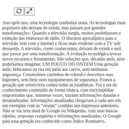
Ano após ano, uma tecnologia canibaliza outra. As tecnologias mais
populares não deixam de existir, mas passam por grandes
transformações. Quando a televisão surgiu, muitos profetizaram a
extinção das emissoras de rádio. O discurso apocalíptico para a
televisão veio com a internet e ficou mais evidente com a TV sob
demanda. A televisão, como conhecemos, deixará de existir e terá
que passar por uma transformação. A evolução tecnológica trouxe
novos recursos e ferramentas. São soluções que, décadas atrás, nem
poderíamos imaginar. UM POUCO DO ONTEM Uma geração
atrás, brincamos na rua em meio aos carros, sem nenhuma
segurança. Construímos carrinhos de rolemã e descemos ruas
íngremes, sem freio nem equipamentos de segurança. Fomos a
geração que sobreviveu contra todas as estatísticas. Foi a era do
conhecimento construído de forma rústica, com enciclopédias
empoeiradas que, inúmeras vezes, traziam informações datadas e
desatualizadas. Informações atualizadas chegavam a cada ano em
um exemplar com as “erratas” contidas nos impressos anteriores.
Não se via nem sinal de Google ou Wikipedia, com suas buscas
rápidas, respostas completas e informações atualizadas. O Google
para essa geração era conhecido como Índice Remissivo.