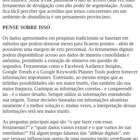
ferramentas de divulgação com alto poder de segmentação. Assim,
fica fácil perceber que acreditar que temos concorrentes em um
ambiente de abundância é um pensamento provinciano.
PENSE SOBRE ISSO
Os dados apresentados em pesquisas tradicionais se baseiam em
métodos que podem demorar meses para ficarem prontos - além de
possuírem uma margem de erro percentual. As ferramentas digitais
podem disponibilizar acesso aos dados de maneira consolidada e
anônima, permitindo a extração de números em questão de
segundos. Ferramentas como o Facebook Audience Insights,
Google Trends e o Google Keywords Planner Tools podem fornecer
informações importantes. Entretanto, ao mesmo tempo que as
infinitas possibilidades são seu maior trunfo, elas também são sua
maior fraqueza. Garimpar as informações corretas - e compreendê-
las - é o maior desafio. Sempre utilize as informações entendendo
sua origem. Tomar decisões baseadas em informações aleatórias
raramente é a melhor solução e, muitas vezes, a interpretação dessas
informações será seu maior trunfo.
As perguntas principais aqui são “o que fazer com essas
ferramentas?” e “quais dados vamos extrair e o que vamos ler nas
entrelinhas?” Há algum tempo falamos das “aldeias digitais”, em
que pessoas influenciam outras de uma maneira muito semelhante ao