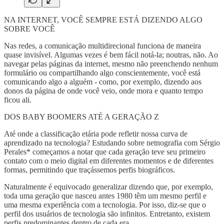
NA INTERNET, VOCÊ SEMPRE ESTÁ DIZENDO ALGO
SOBRE VOCÊ
Nas redes, a comunicação multidirecional funciona de maneira
quase invisível. Algumas vezes é bem fácil notá-la; noutras, não. Ao
navegar pelas páginas da internet, mesmo não preenchendo nenhum
formulário ou compartilhando algo conscientemente, você está
comunicando algo a alguém - como, por exemplo, dizendo aos
donos da página de onde você veio, onde mora e quanto tempo
ficou ali.
DOS BABY BOOMERS ATÉ A GERAÇÃO Z
Até onde a classificação etária pode refletir nossa curva de
aprendizado na tecnologia? Estudando sobre netnografia com Sérgio
Perales* começamos a notar que cada geração teve seu primeiro
contato com o meio digital em diferentes momentos e de diferentes
formas, permitindo que traçássemos perfis biográficos.
Naturalmente é equivocado generalizar dizendo que, por exemplo,
toda uma geração que nasceu antes 1980 têm um mesmo perfil e
uma mesma experiência com a tecnologia. Por isso, diz-se que o
perfil dos usuários de tecnologia são infinitos. Entretanto, existem
perfis predominantes dentro de cada era.