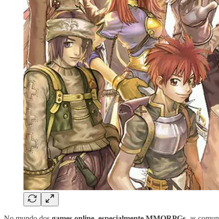
No mundo dos
games online, especialmente MMORPGs
, as comun