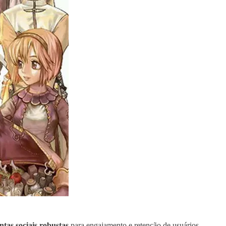
tas sociais robustas
para engajamento e retenção de usuários.