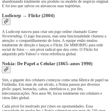
abandonando totalmente seu produto ou modelo de negócio original.
E foi isso que salvou ou alavancou suas trajetórias.
Ludicorp → Flickr (2004)
A Ludicorp nasceu para criar um jogo online chamado
Game
Neverending
. O jogo fracassou, mas uma funcionalidade chamou a
atenção: o compartilhamento de fotos. A equipe então mudou
totalmente de direção e lançou o Flickr. De MMORPG para rede
social de fotos — um pivot radical que deu certo. O Flickr foi
adquirido pelo Yahoo! e virou referência global.
Nokia: De Papel a Celular (1865–anos 1990)
Sim, a gigante dos celulares começou como uma fábrica de papel na
Finlândia. Em mais de um século, a Nokia passou por diversos
pivôs: papel, borracha, cabos, eletrônicos e, por fim,
telecomunicações. Nos anos 90, focou totalmente em celulares e
virou líder global.
Cada pivot foi motivado por crises ou oportunidades. Essa
capacidade de mudar fez a Nokia sobreviver por mais de 150 anos