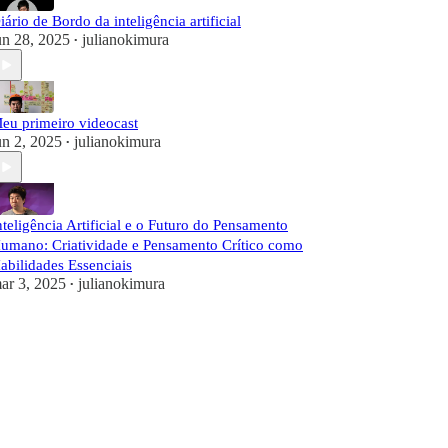
iário de Bordo da inteligência artificial
un 28, 2025
julianokimura
•
eu primeiro videocast
un 2, 2025
julianokimura
•
nteligência Artificial e o Futuro do Pensamento
umano: Criatividade e Pensamento Crítico como
abilidades Essenciais
ar 3, 2025
julianokimura
•