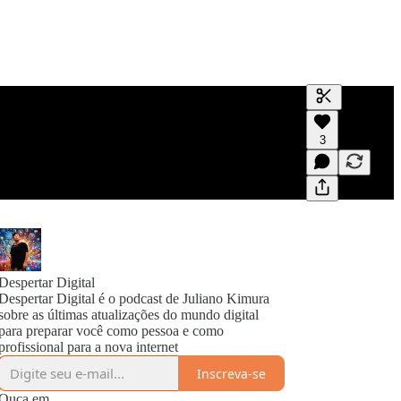
Gerar transc
3
Uma transcri
visualizaçõe
Despertar Digital
Despertar Digital é o podcast de Juliano Kimura
sobre as últimas atualizações do mundo digital
para preparar você como pessoa e como
profissional para a nova internet
Inscreva-se
Ouça em