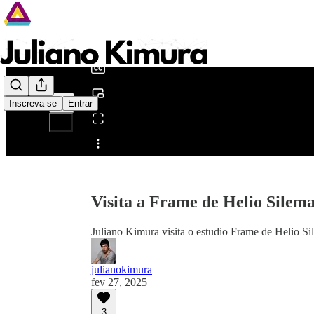
0:00
/
Inscreva-se
Entrar
Compartilhar a partir
de0:00
Visita a Frame de Helio Silem
Juliano Kimura visita o estudio Frame de Helio S
julianokimura
fev 27, 2025
3