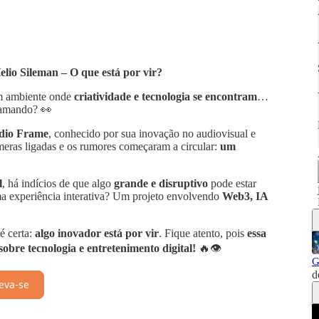
lio Sileman – O que está por vir?
um ambiente onde
criatividade e tecnologia se encontram
…
ramando? 👀
údio Frame
, conhecido por sua inovação no audiovisual e
âmeras ligadas e os rumores começaram a circular:
um
l
, há indícios de que algo
grande e disruptivo
pode estar
a experiência interativa? Um projeto envolvendo
Web3, IA
é certa:
algo inovador está por vir
. Fique atento, pois
essa
bre tecnologia e entretenimento digital!
🔥👁️
G
d
eva-se