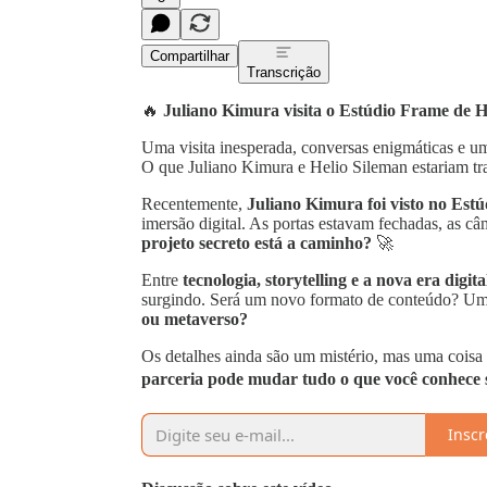
Compartilhar
Transcrição
🔥
Juliano Kimura visita o Estúdio Frame de He
Uma visita inesperada, conversas enigmáticas e 
O que Juliano Kimura e Helio Sileman estariam t
Recentemente,
Juliano Kimura foi visto no Est
imersão digital. As portas estavam fechadas, as c
projeto secreto está a caminho?
🚀
Entre
tecnologia, storytelling e a nova era digita
surgindo. Será um novo formato de conteúdo? Um
ou metaverso?
Os detalhes ainda são um mistério, mas uma coisa 
parceria pode mudar tudo o que você conhece so
Inscr