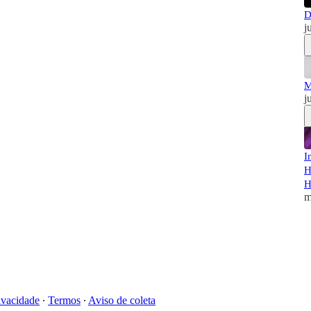
D
j
M
j
I
H
H
m
ivacidade
∙
Termos
∙
Aviso de coleta