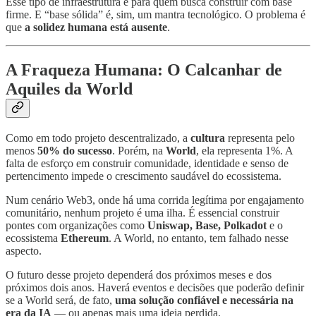
Esse tipo de infraestrutura é para quem busca construir com base
firme. E “base sólida” é, sim, um mantra tecnológico. O problema é
que
a solidez humana está ausente
.
A Fraqueza Humana: O Calcanhar de
Aquiles da World
Como em todo projeto descentralizado, a
cultura
representa pelo
menos
50% do sucesso
. Porém, na
World
, ela representa 1%. A
falta de esforço em construir comunidade, identidade e senso de
pertencimento impede o crescimento saudável do ecossistema.
Num cenário Web3, onde há uma corrida legítima por engajamento
comunitário, nenhum projeto é uma ilha. É essencial construir
pontes com organizações como
Uniswap, Base, Polkadot
e o
ecossistema
Ethereum
. A World, no entanto, tem falhado nesse
aspecto.
O futuro desse projeto dependerá dos próximos meses e dos
próximos dois anos. Haverá eventos e decisões que poderão definir
se a World será, de fato,
uma solução confiável e necessária na
era da IA
— ou apenas mais uma ideia perdida.