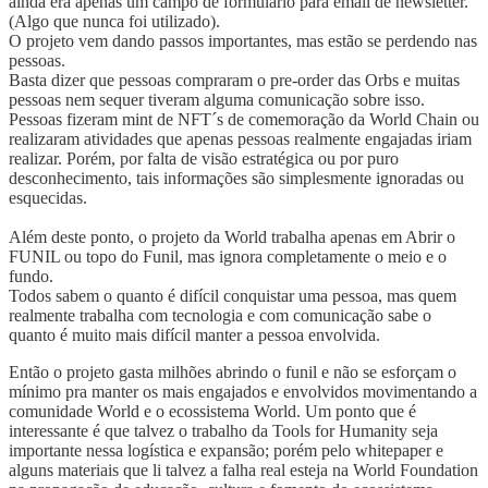
ainda era apenas um campo de formulário para email de newsletter.
(Algo que nunca foi utilizado).
O projeto vem dando passos importantes, mas estão se perdendo nas
pessoas.
Basta dizer que pessoas compraram o pre-order das Orbs e muitas
pessoas nem sequer tiveram alguma comunicação sobre isso.
Pessoas fizeram mint de NFT´s de comemoração da World Chain ou
realizaram atividades que apenas pessoas realmente engajadas iriam
realizar. Porém, por falta de visão estratégica ou por puro
desconhecimento, tais informações são simplesmente ignoradas ou
esquecidas.
Além deste ponto, o projeto da World trabalha apenas em Abrir o
FUNIL ou topo do Funil, mas ignora completamente o meio e o
fundo.
Todos sabem o quanto é difícil conquistar uma pessoa, mas quem
realmente trabalha com tecnologia e com comunicação sabe o
quanto é muito mais difícil manter a pessoa envolvida.
Então o projeto gasta milhões abrindo o funil e não se esforçam o
mínimo pra manter os mais engajados e envolvidos movimentando a
comunidade World e o ecossistema World. Um ponto que é
interessante é que talvez o trabalho da Tools for Humanity seja
importante nessa logística e expansão; porém pelo whitepaper e
alguns materiais que li talvez a falha real esteja na World Foundation