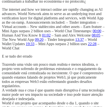
continuariam a trabalhar no ecossistema e no protocolo¿
The internet and how we interact online are rapidly changing as AI
advances. World Network aims to serve as an underlying trust and
verification layer for digital platforms and services, with World App
as the on-ramp. Announcements included: – Tinder integration –
Virtual accounts – New stablecoins and other assets – Earn feature –
Mini Apps surpass 2 billion uses – World Chat Timestamps:
00:00
–
Human And You Know It
01:02
– Sam and Alex Welcome
08:05
–
The New World App
09:20
– Tinder Integration
13:37
– World
Wallet Updates
19:33
– Mini Apps surpass 2 billion uses
22:28
–
World Chat
E se tudo der errado
Trazendo uma visão um pouco mais realista e menos idealista, o
projeto vem sofrendo de problemas estruturais e o engajamento da
comunidade está centralizada ou inexistente. O que é compreensivo
quando estamos falando de projetos Web3, já que praticamente
todos as empresas Web3 estão enfrentando grandes desafios
regulatórios.
A verdade nua e crua é que quanto mais disruptiva é uma tecnologia
maior pode ser seu impacto na sociedade e isso pode trazer atenção
desejada e indesejada.
World é um projeto que acompanho desde o dia 1, quando o site