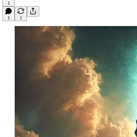
1
1
1