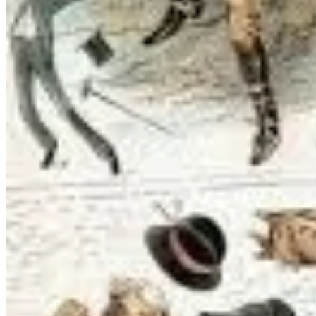
Conecte-se com quem também está aprendendo.
Grupos de WhatsApp são bons para conversas rápidas. Mas para apr
Conclusão
A inteligência artificial é, sim, uma extensão do nosso corpo e da no
Quanto mais você treina, mais forte você e sua IA se tornam.
E você? Como tem treinado seu músculo da 
Reflita sobre isso e compartilhe com alguém que também precisa come
3
2
Compartilhar