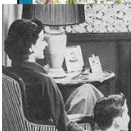
Não deveríamos nos surpreender ou nos assustar com essa dependência.
básico, essencial. Melhor que o velho guia, melhor que o finado GPS.
Por isso, quero propor um novo olhar sobre essa
Extensão Humana
.
A inteligência artificial será uma extensão do nosso cérebro. Mas difer
Podemos pensar nela como um
músculo virgem
. Um músculo que ain
O uso da IA também é um treino