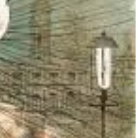
utros fatores.
o com mais qualidade (gastando 100 tokens). O
mesmo prompt
pode