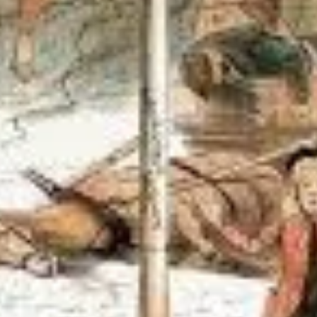
ender e pesquisar melhor, recomendo plataformas como
ia.trianons.com.
ssa mente. Mas, como qualquer ferramenta poderosa, seu verdadeiro valor
IA? Está só observando ou já começou a prat
çar a treinar esse novo músculo.