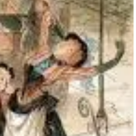
br
.
 está no uso consciente, intencional e constante.
icar?