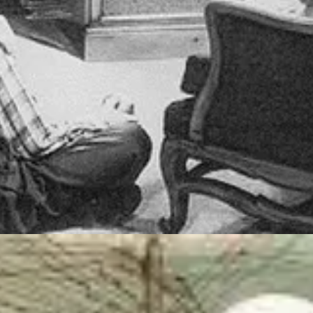
 que ela se ajusta, e que nós também aprendemos a pensar e nos comunic
l chamar isso de “rotina”, já que diariamente surgem novidades que m
la.
erramentas e possibilidades. Tenha foco.
 pagamos por algo que usamos apenas 10%.