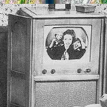
 Ela já existe. Basta lembrar que, até duas gerações atrás, usávamos 
ente de outras ferramentas, ela não nasce pronta. Ela é moldável, person
da está aprendendo seus limites e possibilidades. E, como qualquer mús