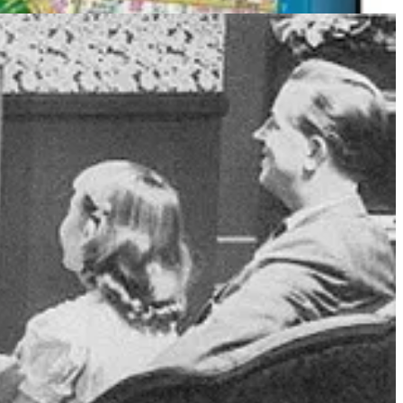
guias impressos ou a memória para andar pelas ruas. Hoje, o Waze é
alizável, adaptável às nossas necessidades, objetivos e estilo.
culo, ele precisa ser
treinado
.