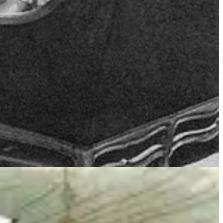
ar de forma mais clara.
udam tudo. Mas talvez possamos chamar de
boas práticas
.