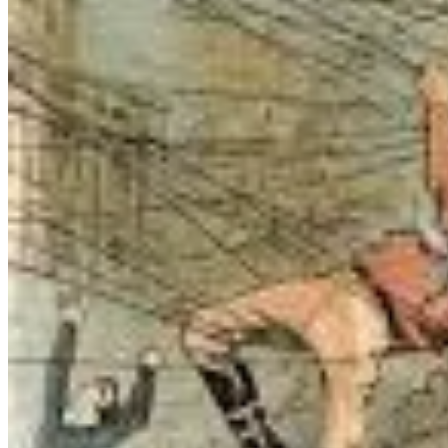
3. Estude o “como” e o “porquê”
Não fique só no "o que faz".
Aprenda como a ferramenta pensa, como ela interpreta, por que resp
A IA precisa de contexto, clareza e boas instruções. Quanto melhor a
4. Assuma o controle (e a responsabilidade)
Se o resultado da IA foi ruim, provavelmente a
instrução
foi ruim.
Muitos avaliam apenas a resposta final, ignorando o que foi enviado no
Por exemplo: no caso de um modelo como o Veo v3, você pode config
gerar
resultados completamente diferentes
.
A culpa não é da IA. Ela é reflexo das instruções que damos.
5. Troque experiências