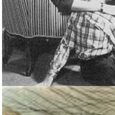
Não é possível extrair o melhor da IA sem prática. É no uso contínuo
Confesso: tenho tentado me exercitar um pouco todos os dias. Difíci
Aqui vão cinco delas que venho praticando:
1. Administre o tempo
Reserve tempo para usar IA — mas não gaste todo o seu tempo com e
Tempo é o ativo mais precioso. E é fácil se perder entre centenas de f
2. Incorpore à sua rotina
Se você contratou uma ferramenta de IA,
use até o talo
.
Explore, teste, melhore seus fluxos. Evite subutilizar. Muitas vezes