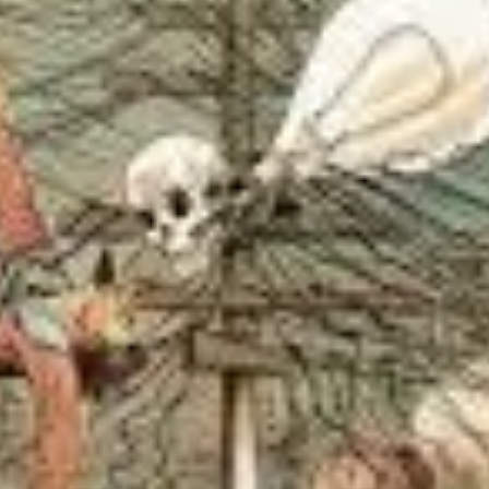
onde de determinadas formas.
 sua comunicação, melhor o resultado.
 prompt, qual a versão da IA, se é gratuita ou paga, entre dezenas de o
urar uma geração rápida e barata (gastando 20 tokens), ou uma versã