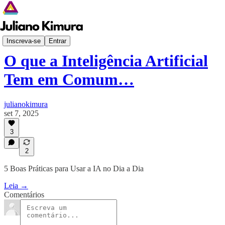
Despertar Digital
Inscreva-se
Entrar
O que a Inteligência Artificial
Tem em Comum…
julianokimura
set 7, 2025
3
2
5 Boas Práticas para Usar a IA no Dia a Dia
Leia →
Comentários