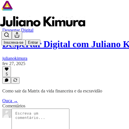
Despertar Digital
Despertar Digital com Juliano 
Inscreva-se
Entrar
julianokimura
fev 27, 2025
5
Como sair da Matrix da vida financeira e da escravidão
Ouça →
Comentários