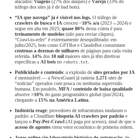
atacados:
Viagens
(27% dos ataques) e
Varejo
(33% do
tráfego dos sites já é de bad bots).
“IA que navega” já é visível nos logs.
O tráfego de
crawlers de busca e IA
cresceu ~
18% a/a
(2023→2024) e
segue em alta em 2025;
quase 80%
dessa coleta é para
treinamento de modelos
(não para enviar cliques).
“Crawl‑to‑refer” é extremamente desequilibrado: em
julho/2025, bots como GPTBot e ClaudeBot consumiam
centenas a dezenas de milhares
de páginas para cada visita
referida.
14%
dos
10 mil
maiores sites já têm diretivas
específicas a
AI bots
no
.
robots.txt
Publicidade e conteúdo
: a explosão de
sites gerados por IA
é mensurável — a NewsGuard já rastreia
1.271
sites de
“notícias” operados com pouca ou nenhuma supervisão
humana. Em paralelo,
MFA / conteúdo de baixa qualidade
absorve
>10%
do gasto programático global (jun/2024),
chegando a
15% na América Latina
.
Indústria reage
: provedores de infraestrutura mudaram o
padrão: a Cloudflare
bloqueia AI crawlers por padrão
e
lançou o
Pay‑Per‑Crawl
(AI paga por acesso), sinal de que o
acesso de agentes
virou vetor econômico de primeira ordem.
Jogos online são laboratório histórico de automação
: de