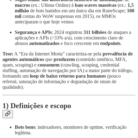
macros
(ex.: Ultima Online) à
ban‑waves massivas
(ex.:
1,5
milhão
de bots banidos em um único dia em RuneScape;
100
mil
contas do WoW suspensas em 2015), os MMOs
anteciparam o que hoje vemos
Segurança e APIs
: 2024 registrou
311 bilhões
de ataques a
aplicações e APIs (↑33% a/a), com crescimento claro de
abusos
automatizados
e foco crescente em
endpoints
.
Tese:
A “Era da Internet Morta” caracteriza‑se pela
prevalência de
agentes automáticos
que
produzem
(conteúdo sintético, MFA,
spam, scraping) e
consomem
(crawling, scraping, credential
stuffing, automação de navegação por IA) a maior parte do tráfego,
formando um
loop de baixo retorno para humanos
(pouco
referral, saturação de informação e degradação de sinais de
qualidade).
1) Definições e escopo
Bots bons
: indexadores, monitores de uptime, verificação
legítima.