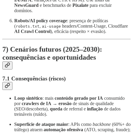
NewsGuard
e benchmarks de
Pixalate
para excluir
domínios.
Robots/AI policy coverage
: presença de políticas
(
,
headers/Content‑Usage, Cloudflare
robots.txt
ai‑usage
AI Crawl Control
), eficácia (respeito × evasão).
7) Cenários futuros (2025–2030):
consequências e oportunidades
7.1 Consequências (riscos)
Loop sintético
: mais
conteúdo gerado por IA
consumido
por
crawlers de IA
→
erosão
de sinais de qualidade
(SEO/descoberta),
queda
de referral e
inflação
de dados
treináveis (ruído).
Superfície de ataque maior
: APIs como
backbone
(60%+ do
tráfego) atraem
automação ofensiva
(ATO, scraping, fraude);