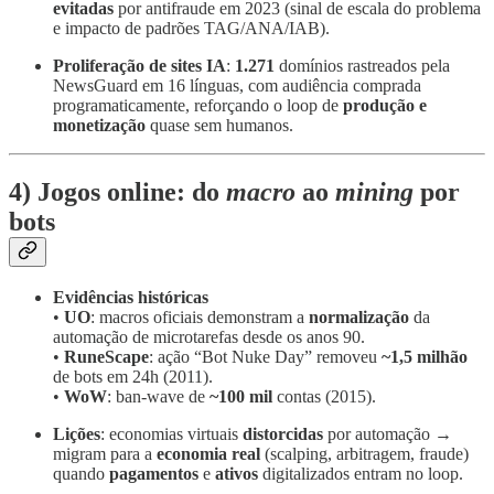
evitadas
por antifraude em 2023 (sinal de escala do problema
e impacto de padrões TAG/ANA/IAB).
Proliferação de sites IA
:
1.271
domínios rastreados pela
NewsGuard em 16 línguas, com audiência comprada
programaticamente, reforçando o loop de
produção e
monetização
quase sem humanos.
4) Jogos online: do
macro
ao
mining
por
bots
Evidências históricas
•
UO
: macros oficiais demonstram a
normalização
da
automação de microtarefas desde os anos 90.
•
RuneScape
: ação “Bot Nuke Day” removeu
~1,5 milhão
de bots em 24h (2011).
•
WoW
: ban‑wave de
~100 mil
contas (2015).
Lições
: economias virtuais
distorcidas
por automação →
migram para a
economia real
(scalping, arbitragem, fraude)
quando
pagamentos
e
ativos
digitalizados entram no loop.