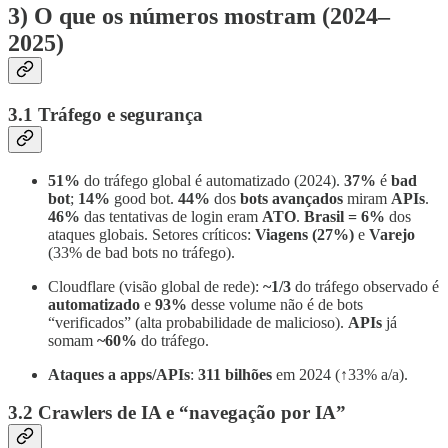
3) O que os números mostram (2024–
2025)
3.1 Tráfego e segurança
51%
do tráfego global é automatizado (2024).
37%
é
bad
bot
;
14%
good bot.
44%
dos
bots avançados
miram
APIs
.
46%
das tentativas de login eram
ATO
.
Brasil = 6%
dos
ataques globais. Setores críticos:
Viagens (27%)
e
Varejo
(33% de bad bots no tráfego).
Cloudflare (visão global de rede):
~1/3
do tráfego observado é
automatizado
e
93%
desse volume não é de bots
“verificados” (alta probabilidade de malicioso).
APIs
já
somam
~60%
do tráfego.
Ataques a apps/APIs
:
311 bilhões
em 2024 (↑33% a/a).
3.2 Crawlers de IA e “navegação por IA”