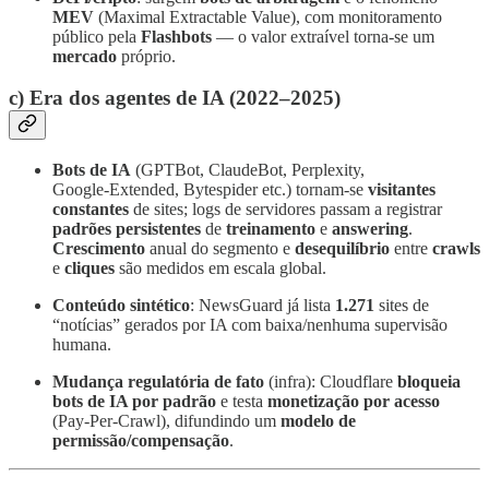
MEV
(Maximal Extractable Value), com monitoramento
público pela
Flashbots
— o valor extraível torna‑se um
mercado
próprio.
c) Era dos agentes de IA (2022–2025)
Bots de IA
(GPTBot, ClaudeBot, Perplexity,
Google‑Extended, Bytespider etc.) tornam‑se
visitantes
constantes
de sites; logs de servidores passam a registrar
padrões persistentes
de
treinamento
e
answering
.
Crescimento
anual do segmento e
desequilíbrio
entre
crawls
e
cliques
são medidos em escala global.
Conteúdo sintético
: NewsGuard já lista
1.271
sites de
“notícias” gerados por IA com baixa/nenhuma supervisão
humana.
Mudança regulatória de fato
(infra): Cloudflare
bloqueia
bots de IA por padrão
e testa
monetização por acesso
(Pay‑Per‑Crawl), difundindo um
modelo de
permissão/compensação
.