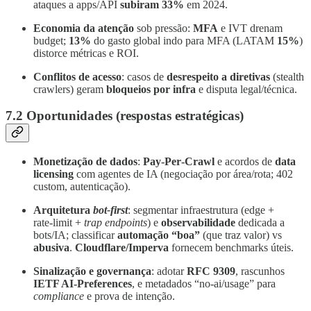
ataques a apps/API
subiram 33%
em 2024.
Economia da atenção
sob pressão:
MFA
e IVT drenam
budget;
13%
do gasto global indo para MFA (LATAM
15%
)
distorce métricas e ROI.
Conflitos de acesso
: casos de
desrespeito a diretivas
(stealth
crawlers) geram
bloqueios por infra
e disputa legal/técnica.
7.2 Oportunidades (respostas estratégicas)
Monetização de dados
:
Pay‑Per‑Crawl
e acordos de
data
licensing
com agentes de IA (negociação por área/rota; 402
custom, autenticação).
Arquitetura
bot‑first
: segmentar infraestrutura (edge +
rate‑limit +
trap endpoints
) e
observabilidade
dedicada a
bots/IA; classificar
automação “boa”
(que traz valor) vs
abusiva
.
Cloudflare/Imperva
fornecem benchmarks úteis.
Sinalização e governança
: adotar
RFC 9309
, rascunhos
IETF AI‑Preferences
, e metadados “no‑ai/usage” para
compliance
e prova de intenção.