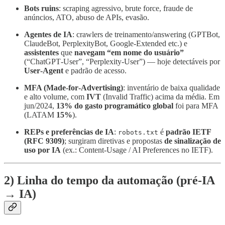
Bots ruins
: scraping agressivo, brute force, fraude de
anúncios, ATO, abuso de APIs, evasão.
Agentes de IA
: crawlers de treinamento/answering (GPTBot,
ClaudeBot, PerplexityBot, Google‑Extended etc.) e
assistentes
que
navegam “em nome do usuário”
(“ChatGPT‑User”, “Perplexity‑User”) — hoje detectáveis por
User‑Agent
e padrão de acesso.
MFA (Made‑for‑Advertising)
: inventário de baixa qualidade
e alto volume, com
IVT
(Invalid Traffic) acima da média. Em
jun/2024,
13% do gasto programático global
foi para MFA
(LATAM
15%
).
REPs e preferências de IA
:
é
padrão IETF
robots.txt
(RFC 9309)
; surgiram diretivas e propostas
de sinalização de
uso por IA
(ex.: Content‑Usage / AI Preferences no IETF).
2) Linha do tempo da automação (pré‑IA
→ IA)