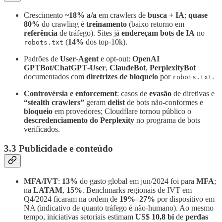
Crescimento
~18% a/a
em crawlers de
busca + IA
;
quase
80%
do crawling é
treinamento
(baixo retorno em
referência
de tráfego). Sites já
endereçam bots de IA
no
(
14%
dos top‑10k).
robots.txt
Padrões de
User‑Agent
e opt‑out:
OpenAI
GPTBot/ChatGPT‑User
,
ClaudeBot
,
PerplexityBot
documentados com
diretrizes de bloqueio
por
.
robots.txt
Controvérsia e enforcement
: casos de
evasão
de diretivas e
“stealth crawlers”
geram
delist
de bots não‑conformes e
bloqueio
em provedores; Cloudflare tornou público o
descredenciamento do Perplexity
no programa de bots
verificados.
3.3 Publicidade e conteúdo
MFA/IVT
:
13%
do gasto global em jun/2024 foi para
MFA
;
na
LATAM
,
15%
. Benchmarks regionais de IVT em
Q4/2024 ficaram na ordem de
19%–27%
por dispositivo em
NA (indicativo de quanto tráfego é não‑humano). Ao mesmo
tempo, iniciativas setoriais estimam
US$ 10,8 bi
de
perdas