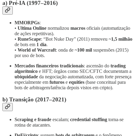
a) Pré‑IA (1997–2016)
MMORPGs
:
•
Ultima Online
normalizou
macros
oficiais (automatização
de ações repetitivas).
•
RuneScape
: “Bot Nuke Day” (2011) removeu
~1,5 milhão
de bots em
1 dia
.
•
World of Warcraft
: onda de
~100 mil
suspensões (2015)
por uso de bots.
Mercados financeiros tradicionais
: ascensão do
trading
algorítmico
e HFT; órgãos como SEC/CFTC documentam a
ubiquidade
da negociação automatizada, com forte presença
especialmente em
futuros
e
equities
(base conceitual para
bots de arbitragem/latência depois vistos em cripto).
b) Transição (2017–2021)
Scraping e fraude
escalam;
credential stuffing
torna‑se
rotina de atacantes.
DeFi/cripto
: surgem
bots de arbitragem
e o fenômeno