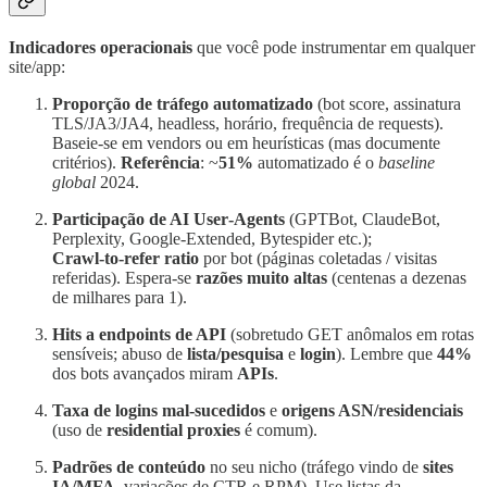
Indicadores operacionais
que você pode instrumentar em qualquer
site/app:
Proporção de tráfego automatizado
(bot score, assinatura
TLS/JA3/JA4, headless, horário, frequência de requests).
Baseie‑se em vendors ou em heurísticas (mas documente
critérios).
Referência
: ~
51%
automatizado é o
baseline
global
2024.
Participação de AI User‑Agents
(GPTBot, ClaudeBot,
Perplexity, Google‑Extended, Bytespider etc.);
Crawl‑to‑refer ratio
por bot (páginas coletadas / visitas
referidas). Espera‑se
razões muito altas
(centenas a dezenas
de milhares para 1).
Hits a endpoints de API
(sobretudo GET anômalos em rotas
sensíveis; abuso de
lista/pesquisa
e
login
). Lembre que
44%
dos bots avançados miram
APIs
.
Taxa de logins mal‑sucedidos
e
origens ASN/residenciais
(uso de
residential proxies
é comum).
Padrões de conteúdo
no seu nicho (tráfego vindo de
sites
IA/MFA
, variações de CTR e RPM). Use listas da