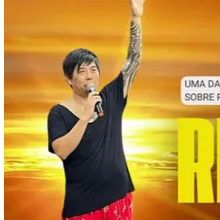
Formato e Metodologia
: Abordagem prática, interativa e foca
Casos de Sucesso
: Destaques de projetos, empresas e eventos
Para quem é este material?