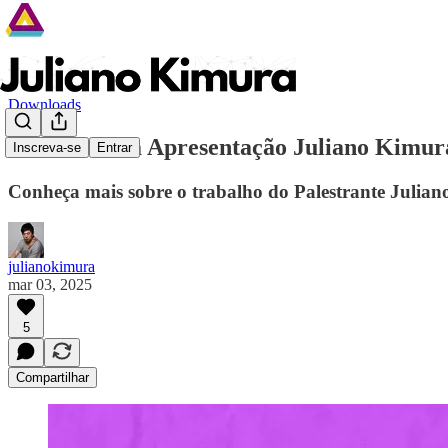
Downloads
Download da Apresentação Juliano Kimur
Inscreva-se
Entrar
Conheça mais sobre o trabalho do Palestrante Julia
julianokimura
mar 03, 2025
5
Compartilhar