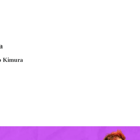
a
no Kimura