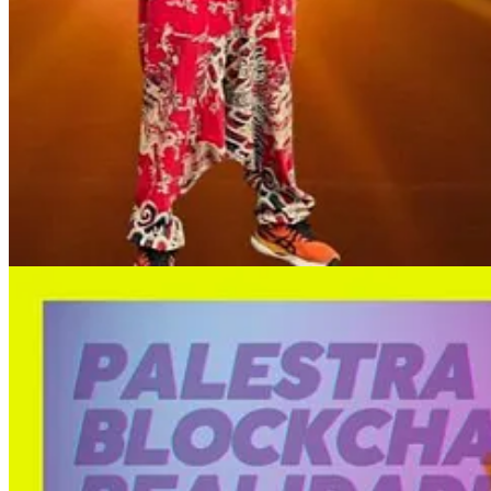
Organizadores de eventos e congressos
Empresas que buscam
capacitação
e
estratégias digitais
Universidades e instituições de ensino que desejam ampliar a vi
Profissionais interessados em
desenvolvimento contínuo
e
con