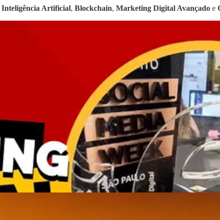
o
Inteligência Artificial
,
Blockchain
,
Marketing Digital Avançado
e