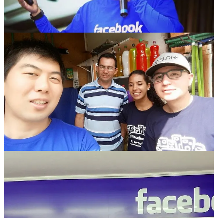
Trago essa experiência à tona porque sei do poder transformador da
tecnologia. Ao longo de 20 anos como palestrante, viajando pelo
Brasil e falando sobre redes sociais e inteligência artificial, aprendi
que responsabilidade e compromisso social são fundamentais.
Jamais arriscaria minha carreira se não acreditasse profundamente na
importância do projeto World.
A prova digital de ser humano único será cada vez mais essencial,
especialmente diante dos avanços recentes da inteligência artificial.
Ferramentas como o
VEO3 do Google, o SeeDance da ByteDance