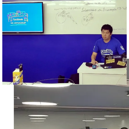
(TikTok), Kling e Sora
, entre outras, já criam vídeos indistinguíveis
da realidade, tornando necessária uma solução robusta de identidade
digital.
Quando trabalhei com o Facebook, percebi algo preocupante:
empresas desse porte têm pessoas incríveis, mas também têm
pessoas medíocres e sem propósito. Em startups com síndrome de
BigTech, esse risco é ainda maior. O ecossistema World precisa de
pessoas profundamente comprometidas com a transformação que
estão promovendo, não só tecnicamente, mas também no campo
acadêmico, em pesquisa e responsabilidade social.