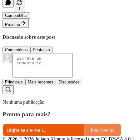
1
Compartilhar
Próximo
Discussão sobre este post
Comentários
Restacks
Principais
Mais recentes
Discussões
Nenhuma publicação
Pronto para mais?
Inscreva-se
© 2026 © 2026 Juliano Kimura is licensed under CC BY-SA 4.0
·