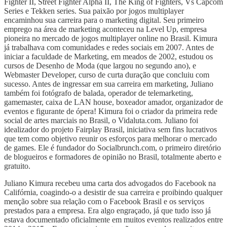
Fighter II, Street Fighter Alpha II, The King of Fighters, Vs Capcom
Series e Tekken series. Sua paixão por jogos multiplayer
encaminhou sua carreira para o marketing digital. Seu primeiro
emprego na área de marketing aconteceu na Level Up, empresa
pioneira no mercado de jogos multiplayer online no Brasil. Kimura
já trabalhava com comunidades e redes sociais em 2007. Antes de
iniciar a faculdade de Marketing, em meados de 2002, estudou os
cursos de Desenho de Moda (que largou no segundo ano), e
Webmaster Developer, curso de curta duração que concluiu com
sucesso. Antes de ingressar em sua carreira em marketing, Juliano
também foi fotógrafo de balada, operador de telemarketing,
gamemaster, caixa de LAN house, boxeador amador, organizador de
eventos e figurante de ópera! Kimura foi o criador da primeira rede
social de artes marciais no Brasil, o Vidaluta.com. Juliano foi
idealizador do projeto Fairplay Brasil, iniciativa sem fins lucrativos
que tem como objetivo reunir os esforços para melhorar o mercado
de games. Ele é fundador do Socialbrunch.com, o primeiro diretório
de blogueiros e formadores de opinião no Brasil, totalmente aberto e
gratuito.
Juliano Kimura recebeu uma carta dos advogados do Facebook na
Califórnia, coagindo-o a desistir de sua carreira e proibindo qualquer
menção sobre sua relação com o Facebook Brasil e os serviços
prestados para a empresa. Era algo engraçado, já que tudo isso já
estava documentado oficialmente em muitos eventos realizados entre