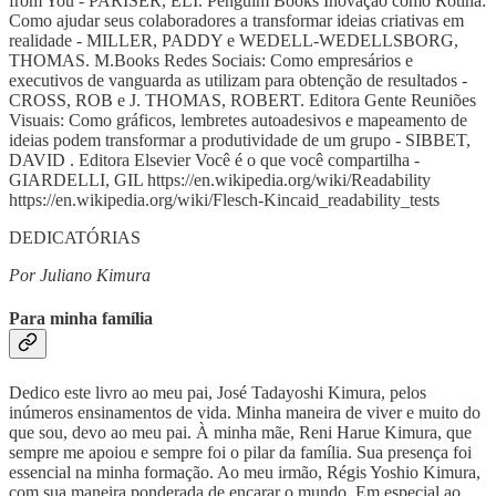
from You - PARISER, ELI. Penguim Books Inovação como Rotina:
Como ajudar seus colaboradores a transformar ideias criativas em
realidade - MILLER, PADDY e WEDELL-WEDELLSBORG,
THOMAS. M.Books Redes Sociais: Como empresários e
executivos de vanguarda as utilizam para obtenção de resultados -
CROSS, ROB e J. THOMAS, ROBERT. Editora Gente Reuniões
Visuais: Como gráficos, lembretes autoadesivos e mapeamento de
ideias podem transformar a produtividade de um grupo - SIBBET,
DAVID . Editora Elsevier Você é o que você compartilha -
GIARDELLI, GIL https://en.wikipedia.org/wiki/Readability
https://en.wikipedia.org/wiki/Flesch-Kincaid_readability_tests
DEDICATÓRIAS
Por Juliano Kimura
Para minha família
Dedico este livro ao meu pai, José Tadayoshi Kimura, pelos
inúmeros ensinamentos de vida. Minha maneira de viver e muito do
que sou, devo ao meu pai. À minha mãe, Reni Harue Kimura, que
sempre me apoiou e sempre foi o pilar da família. Sua presença foi
essencial na minha formação. Ao meu irmão, Régis Yoshio Kimura,
com sua maneira ponderada de encarar o mundo. Em especial ao