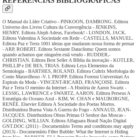
REFERÊNCIAS BIBLIOGRÁFICAS
O Manual do Líder Criativo - PINKOON, DAMRONG. Editora
Universo dos Livros Cultura da Convergência - JENKINS,
HENRY. Editora Aleph Adeus, Facebook! - LONDON, JACK.
Editora Valentina A Sociedade em Rede - CASTELLS, MANUEL.
Editora Paz e Terra 1001 ideias que mudaram nossa forma de pensar
- ARP, ROBERT. Editora Sextante Dataclisma: Quem somos
quando achamos que ninguém está vendo - RUDDER,-
CHRISTIAN. Editora Best Seller A Bíblia da inovação - KOTLER,
PHILLIP e DE BES, TRIAS. Editora Leya Elementos da
Semiologia - BARTHES, ROLAND. Editora Cultrix Morfologia do
Conto Maravilhoso -V. I. PROPP. Editora Forensi Universitari As
Espirais da Moda - VINCENT-RICARD, FRANÇOISE. Editora
Paz e Terra O menino da Internet - A História de Aaron Swartz -
LESSIG, LAWRENCE e SWARTZ, AARON. Editora Perseus A
Estratégia do Oceano Azul - KIM, W. CHAN e MAUBORGNE,
RENÉE. Elsevier Editora A Sociedade dos Poetas Mortos.
Distribuidora Buena Vista A Guerra do Fogo - ANNAUD, JEAN-
JACQUES. Distribuidora Obras Primas O Senhor das Moscas -
GOLDING, WILLIAN. Editora Alfaguara Brasil Nação Digital
GNT.DOC (2011) - Documentário Terms and conditions may apply
(2013) - Documentário Filter Bubble: What the Internet is Hiding