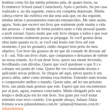
lembrar como foi dar minha primeira aula, de quatro horas, na
Ecommerce School (atual Comschool). Após o período, fui pra casa
realizado e, no dia seguinte, estava em completa depressão. Minha
cabeça esteve tão eufórica em dar uma aula que, no dia seguinte,
minhas ideias e pensamentos estavam entorpecidos. Me sinto assim,
agora. Sinto que escrevi um livro que realmente pode mudar a vida
das pessoas - e mudar de forma positiva tanto a vida pessoal quanto
a profi ssional. Quero muito que este livro chegue a todos e que esse
conhecimento realmente possa se propagar. Se você gostou desta
obra tanto quanto eu (e, se você está lendo este livro até este
momento, é por ter gostado), então cheguei bem perto do meu
objetivo. Um livro tão gostoso de ler que dá vontade de devorar até
o fi - nal. Não um livro chato, que compramos e deixamos de enfeite
na nossa estante. Ao fi nal deste livro, quero sua mente fervendo,
fervilhando com dúvidas. Quero que você questione o que fi z e
coloque seu ponto de vista. Quero lhe ver construindo teorias e
aplicando novas práticas. Se chegou até aqui, talvez queira ir um
pouco além, saber como termina essa história. Entender mais teorias
e compreender melhor o mundo. Quem sabe, até ler um próximo
livro, um ainda mais gostoso que este. Espero que nos encontremos
por aí pois, agora, estamos conectados. Muito obrigado pelo seu
tempo e dedicação em ler este livro. Sou grato por você tentar
entender esse novo cenário. Um grande abraço, Juliano Akira
Kimura www.julianokimura.com.br / juliano@trianons.com.br /
julianokimura