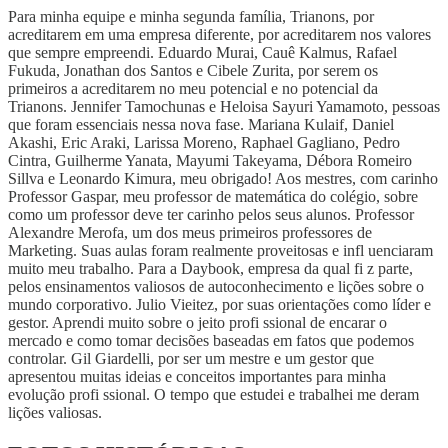
Para minha equipe e minha segunda família, Trianons, por
acreditarem em uma empresa diferente, por acreditarem nos valores
que sempre empreendi. Eduardo Murai, Cauê Kalmus, Rafael
Fukuda, Jonathan dos Santos e Cibele Zurita, por serem os
primeiros a acreditarem no meu potencial e no potencial da
Trianons. Jennifer Tamochunas e Heloisa Sayuri Yamamoto, pessoas
que foram essenciais nessa nova fase. Mariana Kulaif, Daniel
Akashi, Eric Araki, Larissa Moreno, Raphael Gagliano, Pedro
Cintra, Guilherme Yanata, Mayumi Takeyama, Débora Romeiro
Sillva e Leonardo Kimura, meu obrigado! Aos mestres, com carinho
Professor Gaspar, meu professor de matemática do colégio, sobre
como um professor deve ter carinho pelos seus alunos. Professor
Alexandre Merofa, um dos meus primeiros professores de
Marketing. Suas aulas foram realmente proveitosas e infl uenciaram
muito meu trabalho. Para a Daybook, empresa da qual fi z parte,
pelos ensinamentos valiosos de autoconhecimento e lições sobre o
mundo corporativo. Julio Vieitez, por suas orientações como líder e
gestor. Aprendi muito sobre o jeito profi ssional de encarar o
mercado e como tomar decisões baseadas em fatos que podemos
controlar. Gil Giardelli, por ser um mestre e um gestor que
apresentou muitas ideias e conceitos importantes para minha
evolução profi ssional. O tempo que estudei e trabalhei me deram
lições valiosas.