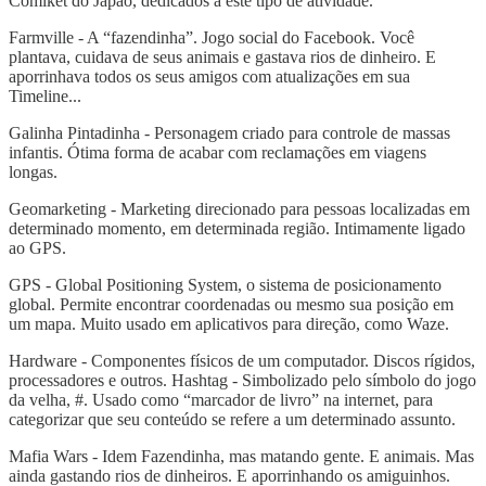
Comiket do Japão, dedicados a este tipo de atividade.
Farmville - A “fazendinha”. Jogo social do Facebook. Você
plantava, cuidava de seus animais e gastava rios de dinheiro. E
aporrinhava todos os seus amigos com atualizações em sua
Timeline...
Galinha Pintadinha - Personagem criado para controle de massas
infantis. Ótima forma de acabar com reclamações em viagens
longas.
Geomarketing - Marketing direcionado para pessoas localizadas em
determinado momento, em determinada região. Intimamente ligado
ao GPS.
GPS - Global Positioning System, o sistema de posicionamento
global. Permite encontrar coordenadas ou mesmo sua posição em
um mapa. Muito usado em aplicativos para direção, como Waze.
Hardware - Componentes físicos de um computador. Discos rígidos,
processadores e outros. Hashtag - Simbolizado pelo símbolo do jogo
da velha, #. Usado como “marcador de livro” na internet, para
categorizar que seu conteúdo se refere a um determinado assunto.
Mafia Wars - Idem Fazendinha, mas matando gente. E animais. Mas
ainda gastando rios de dinheiros. E aporrinhando os amiguinhos.