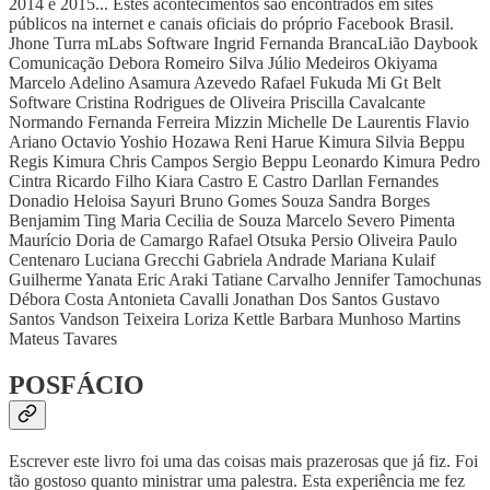
2014 e 2015... Estes acontecimentos são encontrados em sites
públicos na internet e canais oficiais do próprio Facebook Brasil.
Jhone Turra mLabs Software Ingrid Fernanda BrancaLião Daybook
Comunicação Debora Romeiro Silva Júlio Medeiros Okiyama
Marcelo Adelino Asamura Azevedo Rafael Fukuda Mi Gt Belt
Software Cristina Rodrigues de Oliveira Priscilla Cavalcante
Normando Fernanda Ferreira Mizzin Michelle De Laurentis Flavio
Ariano Octavio Yoshio Hozawa Reni Harue Kimura Silvia Beppu
Regis Kimura Chris Campos Sergio Beppu Leonardo Kimura Pedro
Cintra Ricardo Filho Kiara Castro E Castro Darllan Fernandes
Donadio Heloisa Sayuri Bruno Gomes Souza Sandra Borges
Benjamim Ting Maria Cecilia de Souza Marcelo Severo Pimenta
Maurício Doria de Camargo Rafael Otsuka Persio Oliveira Paulo
Centenaro Luciana Grecchi Gabriela Andrade Mariana Kulaif
Guilherme Yanata Eric Araki Tatiane Carvalho Jennifer Tamochunas
Débora Costa Antonieta Cavalli Jonathan Dos Santos Gustavo
Santos Vandson Teixeira Loriza Kettle Barbara Munhoso Martins
Mateus Tavares
POSFÁCIO
Escrever este livro foi uma das coisas mais prazerosas que já fiz. Foi
tão gostoso quanto ministrar uma palestra. Esta experiência me fez