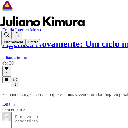
Era da Internet Morta
Agentes Novamente: Um ciclo i
Inscreva-se
Entrar
julianokimura
abr 30
1
1
E quando surge a sensação que estamos vivendo um looping tempora
Leia →
Comentários