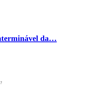
nterminável da…
l?