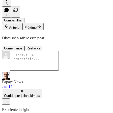
5
1
1
Compartilhar
Anterior
Próximo
Discussão sobre este post
Comentários
Restacks
PapayaNews
Jan 14
Curtido por julianokimura
Excelente insight