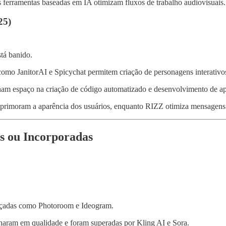
 ferramentas baseadas em IA otimizam fluxos de trabalho audiovisuais.
25)
stá banido.
omo JanitorAI e Spicychat permitem criação de personagens interativo
am espaço na criação de código automatizado e desenvolvimento de ap
imoram a aparência dos usuários, enquanto RIZZ otimiza mensagens 
as ou Incorporadas
ançadas como Photoroom e Ideogram.
lharam em qualidade e foram superadas por Kling AI e Sora.