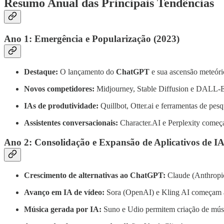
Resumo Anual das Principais Tendências
Ano 1: Emergência e Popularização (2023)
Destaque:
O lançamento do
ChatGPT
e sua ascensão meteóri
Novos competidores:
Midjourney, Stable Diffusion e DALL-E 
IAs de produtividade:
Quillbot, Otter.ai e ferramentas de pe
Assistentes conversacionais:
Character.AI e Perplexity começ
Ano 2: Consolidação e Expansão de Aplicativos de IA
Crescimento de alternativas ao ChatGPT:
Claude (Anthropic
Avanço em IA de vídeo:
Sora (OpenAI) e Kling AI começam a p
Música gerada por IA:
Suno e Udio permitem criação de músic