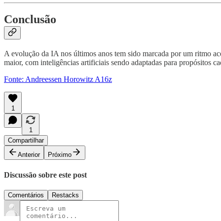
Conclusão
A evolução da IA nos últimos anos tem sido marcada por um ritmo ace
maior, com inteligências artificiais sendo adaptadas para propósitos 
Fonte: Andreessen Horowitz A16z
1
1
Compartilhar
Anterior
Próximo
Discussão sobre este post
Comentários
Restacks