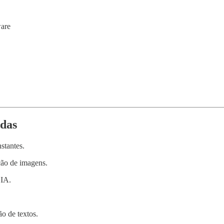
ware
adas
stantes.
ção de imagens.
 IA.
ão de textos.