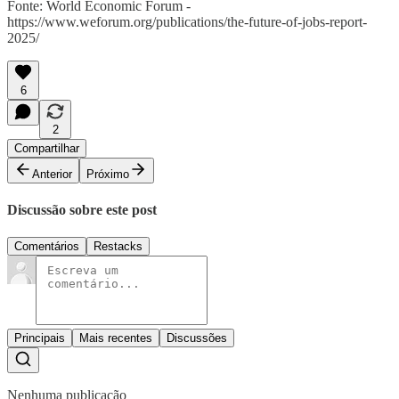
Fonte: World Economic Forum -
https://www.weforum.org/publications/the-future-of-jobs-report-
2025/
6
2
Compartilhar
Anterior
Próximo
Discussão sobre este post
Comentários
Restacks
Principais
Mais recentes
Discussões
Nenhuma publicação